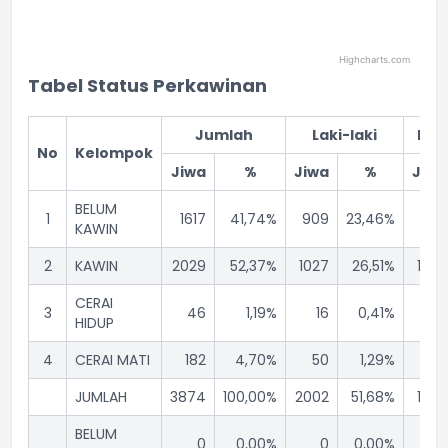
Highcharts.com
End of interactive chart.
Tabel Status Perkawinan
Jumlah
Laki-laki
Per
No
Kelompok
Jiwa
%
Jiwa
%
Jiwa
BELUM
1
1617
41,74%
909
23,46%
708
KAWIN
2
KAWIN
2029
52,37%
1027
26,51%
1002
CERAI
3
46
1,19%
16
0,41%
30
HIDUP
4
CERAI MATI
182
4,70%
50
1,29%
132
JUMLAH
3874
100,00%
2002
51,68%
1872
BELUM
0
0,00%
0
0,00%
0